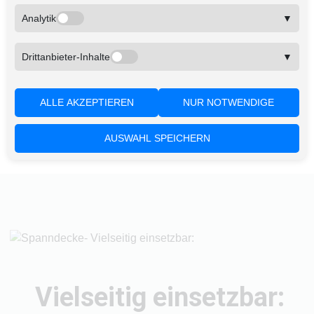
Einer der größten Vorteile von Spanndecken ist die
Analytik
▼
nahezu schmutzfreie Installation. Sie müssen keine
Möbel aus dem Raum räumen oder sich Sorgen über
Staub und Schmutz machen. Die Montage erfolgt
Drittanbieter-Inhalte
▼
sauber und effizient, sodass Ihr Raum während des
gesamten Prozesses bewohnbar bleibt. Dies macht
die Renovierung stressfrei und unkompliziert.
ALLE AKZEPTIEREN
NUR NOTWENDIGE
AUSWAHL SPEICHERN
Vielseitig einsetzbar: