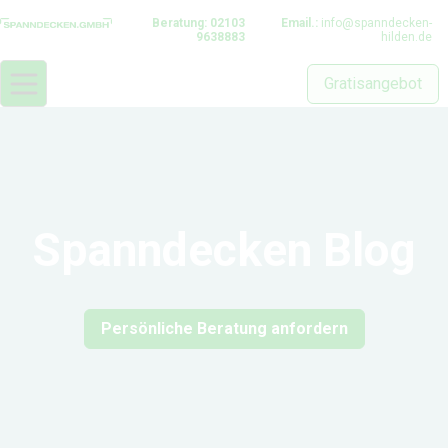
Beratung: 02103
Email.:
info@spanndecken-
9638883
hilden.de
Gratisangebot
Spanndecken Blog
Persönliche Beratung anfordern