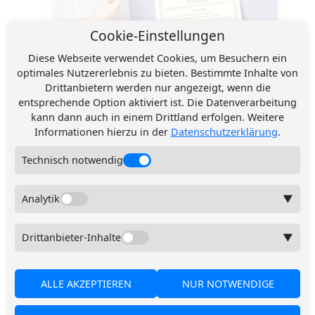
Cookie-Einstellungen
Diese Webseite verwendet Cookies, um Besuchern ein
optimales Nutzererlebnis zu bieten. Bestimmte Inhalte von
Drittanbietern werden nur angezeigt, wenn die
CE Zertifikat für
entsprechende Option aktiviert ist. Die Datenverarbeitung
Spanndecken! Was Sie
kann dann auch in einem Drittland erfolgen. Weitere
Informationen hierzu in der
Datenschutzerklärung
.
wissen müssen?
Technisch notwendig
Ein CE-Zertifikat für Spanndecken
garantiert Sicherheit und Qualität.
Erfahren Sie, welche Normen gelten
Analytik
▼
und warum zertifizierte
Spanndecken die bessere Wahl sind.
Drittanbieter-Inhalte
▼
Weiterlesen
ALLE AKZEPTIEREN
NUR NOTWENDIGE