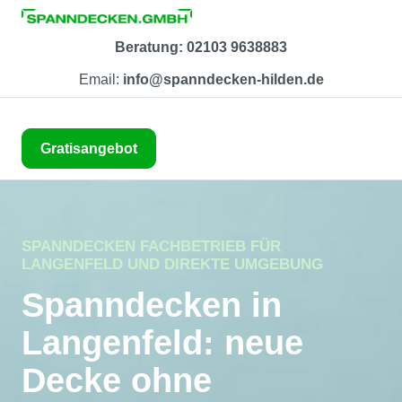
Beratung: 02103 9638883
Email:
info@spanndecken-hilden.de
Gratisangebot
SPANNDECKEN FACHBETRIEB FÜR
LANGENFELD UND DIREKTE UMGEBUNG
Spanndecken in
Langenfeld: neue
Decke ohne