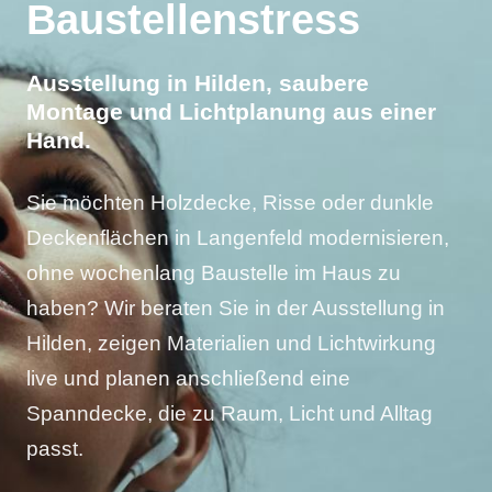
Baustellenstress
Ausstellung in Hilden, saubere
Montage und Lichtplanung aus einer
Hand.
Sie möchten Holzdecke, Risse oder dunkle
Deckenflächen in Langenfeld modernisieren,
ohne wochenlang Baustelle im Haus zu
haben? Wir beraten Sie in der Ausstellung in
Hilden, zeigen Materialien und Lichtwirkung
live und planen anschließend eine
Spanndecke, die zu Raum, Licht und Alltag
passt.