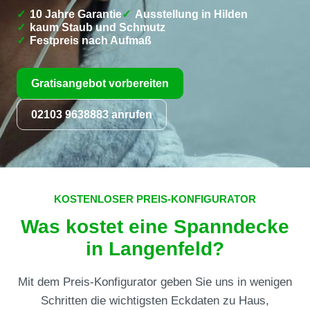
10 Jahre Garantie
Ausstellung in Hilden
kaum Staub und Schmutz
Festpreis nach Aufmaß
Gratisangebot vorbereiten
02103 9638883 anrufen
KOSTENLOSER PREIS-KONFIGURATOR
Was kostet eine Spanndecke
in Langenfeld?
Mit dem Preis-Konfigurator geben Sie uns in wenigen
Schritten die wichtigsten Eckdaten zu Haus,